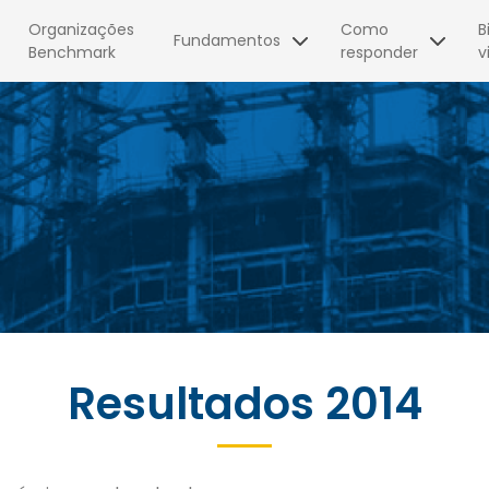
Organizações
Como
B
Fundamentos
Benchmark
responder
v
Como Responder ao
Modelo Prado MMGP
Questionário
Categorias Archibald
Quem responde
Áreas de atuação
Limitações
Questionário
Recomendações
O que é sucesso
Dados quantitativos
Resultados 2014