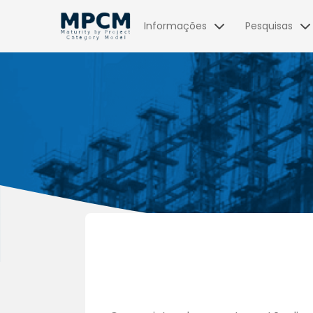
Informações
Pesquisas
Benefícios
Lições Aprendidas
Depoimentos
Resultados 2024
Reconhecimento
Resultados 2021
Internacional
Tributo a Archibald
Resultados 2017
Videos
Resultados 2014
Biografias
Resultados 2012
Privacidade e
Resultados 2010
Confidencialidade
Resultados 2008