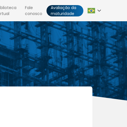
iblioteca
Fale
Avaliação da
irtual
conosco
maturidade
Português
Español
English
Italiano